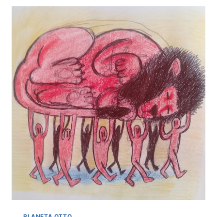
DE
LOS
HOMBRES
ROJOS
EN
MONTERREY
PLANETA OTTO